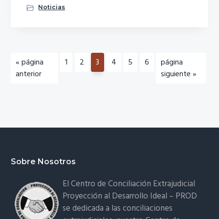
Noticias
Ir
Página
Página
Página
Página
Página
Página
Ir
«
página
1
2
3
4
5
6
página
a
a
anterior
siguiente »
la
la
Footer
Sobre Nosotros
El Centro de
Conciliación Extrajudicial ​
Proyección al Desarrollo Ideal – PROD
se dedicada a las conciliaciones