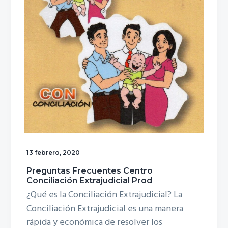
i
i
n
n
c
c
i
i
p
p
a
a
l
l
13 febrero, 2020
Preguntas Frecuentes Centro
Conciliación Extrajudicial Prod
¿Qué es la Conciliación Extrajudicial? La
Conciliación Extrajudicial es una manera
rápida y económica de resolver los